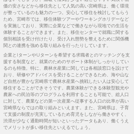
価の安さなどから移住先として人気の高い宮崎県は、働く環境
が整っているのも魅力の一つ。安心して移住を検討してもらう
ため、宮崎市では、移住体験ツアーやワーキングホリデーなど
を実施しており、実際に企業などで働きながら現地での生活を
体験することができます。また、移住センターで就職に関する
個別相談を受け付けたり、受け入れ態勢を整えるために関係機
関との連携を強める取り組みを行ったりしています。
企業とIターンやUターンを希望する求職者とのマッチングを支
援する制度など、就業のためのサポート体制がしっかりしてい
るのも特徴。特に、農林水産業に関しては各相談窓口を設けて
おり、研修やアドバイスを受けることができるため、海や山な
ど自然が豊かな宮崎県で農林水産業へ挑戦したい人は安心して
移住することができそうです。農業体験ができる体験型観光や
農家への民泊等のプログラムを利用することも可能で、総人口
に対して、農業などの第一次産業へ従事する人口の比率が高い
宮崎県ならではの取り組みといえます。また、宮崎県は、子育
て支援の制度が充実しているため育児をしながら働きやすく、
渋滞が少なく通勤時間が短いといったデータもあり、働くうえ
でメリットが多い移住先といえるでしょう。