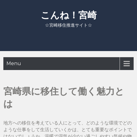
Skip
to
こんね！宮崎
content
☆宮崎移住推進サイト☆
Menu
宮崎県に移住して働く魅力と
は
地方への移住を考えている人にとって、どのような環境でどの
ような仕事をして生活していくかは、とても重要なポイントで
はないでしょうか。温暖で湿気が少ない過ごしやすい気候や物